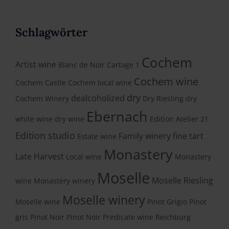
Schlagwörter
Cochem
Artist wine
Blanc de Noir
Cartage 1
Cochem wine
Cochem Castle
Cochem local wine
dry
dealcoholized
Cochem Winery
Dry Riesling
dry
Ebernach
white wine
dry wine
Edition Atelier 21
Edition studio
Family winery
fine tart
Estate wine
Monastery
Late Harvest
Local wine
Monastery
Moselle
Moselle Riesling
wine
Monastery winery
Moselle winery
Moselle wine
Pinot Grigio
Pinot
gris
Pinot Noir
Pinot Noir
Predicate wine
Reichburg