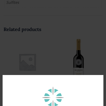
Sulfites
Related products
2020 Dr. Zenzen
Privatkeller – Pinot Noir
dry – quality wine Pfalz
Dr. Zenzen Edition 1636 –