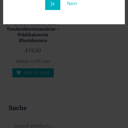
Ja
Nein
Dr. Zenzen Edition 1636 –
Trockenbeerenauslese –
Prädikatswein
Rheinhessen
€
19,50
enthält 0,375
Liter
ADD TO CART
Suche