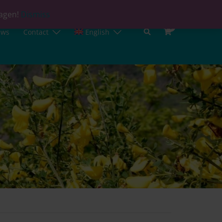
lagen!
Dismiss
0
ews
Contact
English