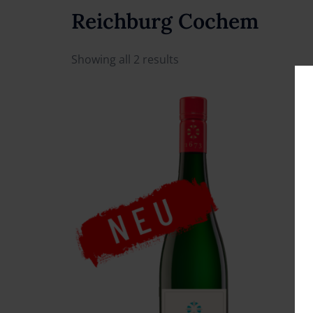
Reichburg Cochem
Showing all 2 results