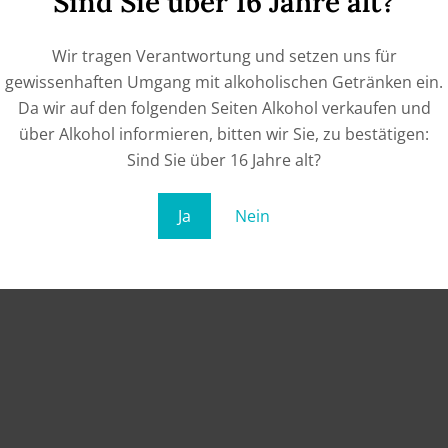
Sind Sie über 16 Jahre alt?
Wir tragen Verantwortung und setzen uns für
gewissenhaften Umgang mit alkoholischen Getränken ein.
Da wir auf den folgenden Seiten Alkohol verkaufen und
über Alkohol informieren, bitten wir Sie, zu bestätigen:
Sind Sie über 16 Jahre alt?
enthält 0,75
Liter
g
2024 Spiel der Steine Riesling dry
Ja
Nein
€
14,50
ADD TO CART