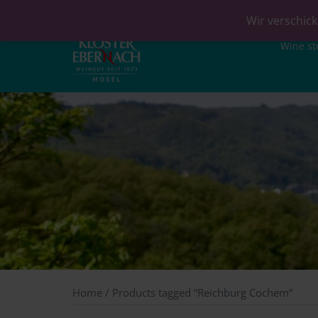
Wir verschick
Wine st
Home
/ Products tagged “Reichburg Cochem”