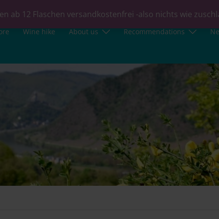
en ab 12 Flaschen versandkostenfrei -also nichts wie zusch
ore
Wine hike
About us
Recommendations
N