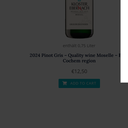
enthält 0,75
Liter
2024 Pinot Gris – Quality wine Moselle – Bur
Cochem region
€
12,50
ADD TO CART