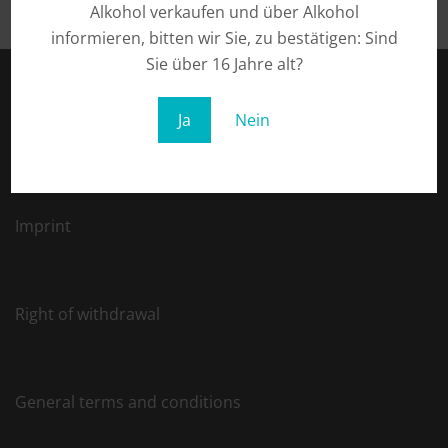
Alkohol verkaufen und über Alkohol
informieren, bitten wir Sie, zu bestätigen: Sind
Sie über 16 Jahre alt?
Ja
Nein
Privacy
Imprint
Right of withdrawal
General terms and conditions