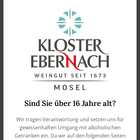
enthält 0,75
Liter
enthält 0,75
Liter
2024 Cochemer Riesling
2024 Cochemer
dry – Quality wine Mosel-
Weissburgunder (Pinot
Cochem
Blanc) – Quality wine
Mosel-Cochem
€
12,50
€
12,50
ADD TO CART
ADD TO CART
Sind Sie über 16 Jahre alt?
Wir tragen Verantwortung und setzen uns für
gewissenhaften Umgang mit alkoholischen
Getränken ein. Da wir auf den folgenden Seiten