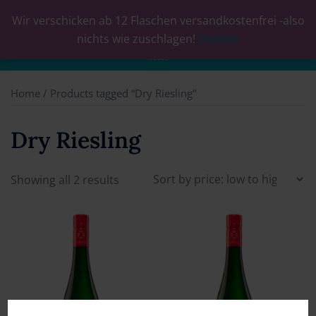
Wir verschicken ab 12 Flaschen versandkostenfrei -also
0
nichts wie zuschlagen!
Dismiss
Home
/ Products tagged “Dry Riesling”
Dry Riesling
Showing all 2 results