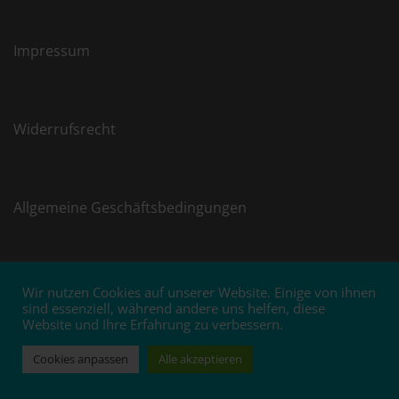
Impressum
Widerrufsrecht
Allgemeine Geschäftsbedingungen
Wir nutzen Cookies auf unserer Website. Einige von ihnen
© 2026 Weingut Kloster Ebernach. Stolz präsentiert
sind essenziell, während andere uns helfen, diese
Website und Ihre Erfahrung zu verbessern.
von
Sydney
Cookies anpassen
Alle akzeptieren
VERTRAG WIDERRUFEN