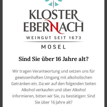
Spätburgunder trocken –
Qualitätswein Pfalz
Dr. Zenzen Edition 1636 –
Trockenbeerenauslese –
€
9,50
Prädikatswein
Rheinhessen
enthält 0,75
Liter
€
19,50
IN DEN WARENKORB
enthält 0,375
Liter
IN DEN WARENKORB
Sind Sie über 16 Jahre alt?
Wir tragen Verantwortung und setzen uns für
gewissenhaften Umgang mit alkoholischen
Getränken ein. Da wir auf den folgenden Seiten
Alkohol verkaufen und über Alkohol
informieren, bitten wir Sie, zu bestätigen: Sind
Sie über 16 Jahre alt?