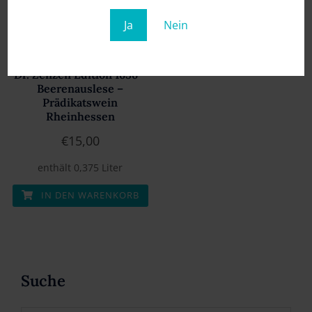
Ja
Nein
Dr. Zenzen Edition 1636 –
Beerenauslese –
Prädikatswein
Rheinhessen
€
15,00
enthält 0,375
Liter
IN DEN WARENKORB
Suche