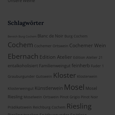
Unsere Weine
Schlagwörter
Blanc de Noir
Burg Cochem
Bereich Burg Cochem
Cochem
Cochemer Wein
Cochemer Ortswein
Ebernach
Edition Atelier
Edition Atelier 21
feinherb
entalkoholisiert
Familienweingut
Fuder 1
Kloster
Grauburgunder
Gutswein
Klosterwein
Mosel
Künstlerwein
Mosel
Klosterweingut
Riesling
Moselwein
Ortswein
Pinot Grigio
Pinot Noir
Riesling
Prädikatswein
Reichburg Cochem
Riesling trocken
Spätburgunder
Spätlese