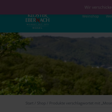
Wir verschicke
Weinshop
We
Start
/
Shop
/ Produkte verschlagwortet mit „Mose