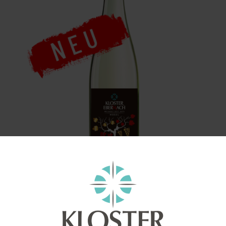
enthält 0,75
Liter
2025 Rot-Gold -Roter Riesling & Goldriesling
– Qualitätswein Mosel