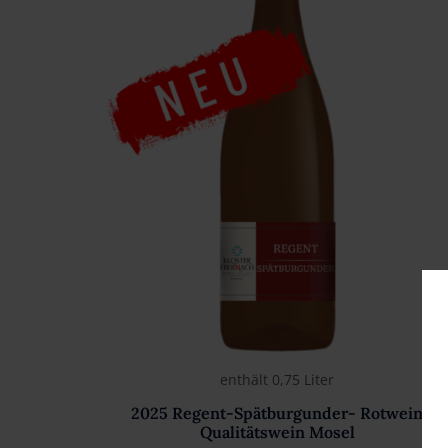
enthält 0,75
Liter
2025 Regent-Spätburgunder- Rotwein
Qualitätswein Mosel