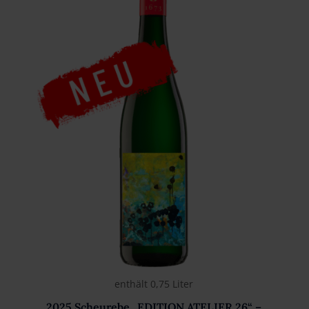
enthält 0,75
Liter
2025 Scheurebe „EDITION ATELIER 26“ –