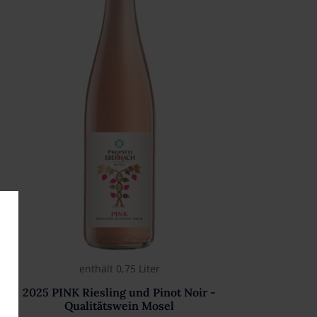
enthält 0,75
Liter
2025 PINK Riesling und Pinot Noir -
Qualitätswein Mosel