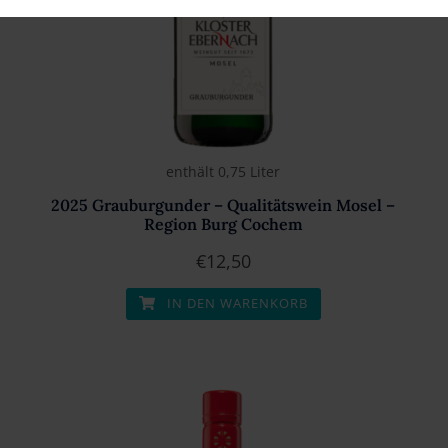
enthält 0,75
Liter
2025 Grauburgunder – Qualitätswein Mosel –
Region Burg Cochem
€
12,50
IN DEN WARENKORB