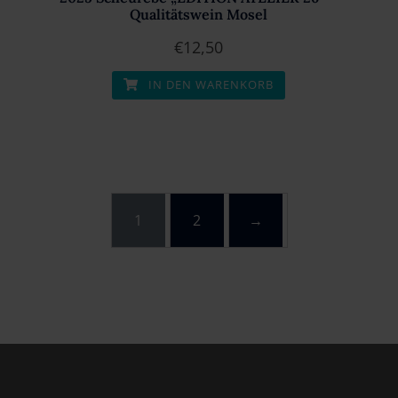
Qualitätswein Mosel
€
12,50
IN DEN WARENKORB
1
2
→