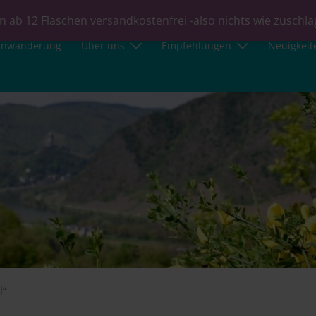
n ab 12 Flaschen versandkostenfrei -also nichts wie zuschl
inwanderung
Über uns
Empfehlungen
Neuigkeit
l“