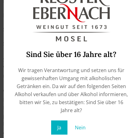
Donnerstag: 09:00-17:00
Freitag: 09:00-17:00
Samstag: 11:00-17:00
Sonntag: geschlossen
Sind Sie über 16 Jahre alt?
Sie planen einen Besuch bei uns, egal ob zum
Weineinkauf, zur Weinwanderung, oder zur Weinprobe,
Wir tragen Verantwortung und setzen uns für
melden Sie sich gerne bei uns.
gewissenhaften Umgang mit alkoholischen
Getränken ein. Da wir auf den folgenden Seiten
Wir freuen uns auf Sie und gerne können Sie im
Alkohol verkaufen und über Alkohol informieren,
Rahmen Ihres Weineinkaufs unsere Weine probieren.
bitten wir Sie, zu bestätigen: Sind Sie über 16
Machen Sie die Weinprobe in Cochem da, wo die Weine
Jahre alt?
produziert werden- bei uns im Weingut Kloster
Ebernach.
Ja
Nein
Außerhalb der oben angegebenen Öffnungszeiten sind