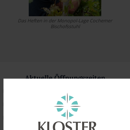
Das Heften in der Monopol-Lage Cochemer
Bischofsstuhl
Aktuelle Öffnungszeiten
Montag
:
09:00- 17:00
Dienstag: 09:00- 17:00
Mittwoch: 09:00- 17:00