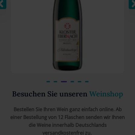
2024 Cochemer Nikolausberg - Riesling
Spätlese trocken - Prädikatswein Mosel
Besuchen Sie unseren
Weinshop
€
16,00
Bestellen Sie Ihren Wein ganz einfach online. Ab
einer Bestellung von 12 Flaschen senden wir Ihnen
die Weine innerhalb Deutschlands
versandkostenfrei zu.