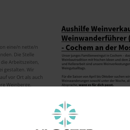
on eine/n nette/n
nden. Die Stelle
 die Arbeitszeiten,
i gestalten. Wir
uf vor Ort als auch
ere Weinberge.
über deine Bewerbung.