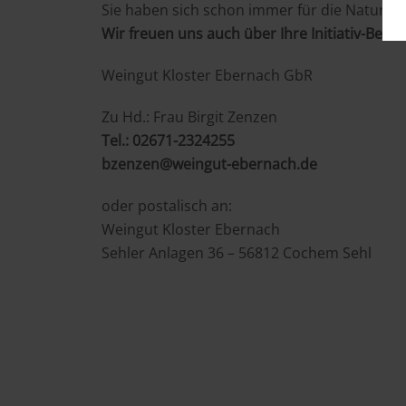
Sie haben sich schon immer für die Natur und
Wir freuen uns auch über Ihre Initiativ-Bewe
Weingut Kloster Ebernach GbR
Zu Hd.: Frau Birgit Zenzen
Tel.: 02671-2324255
bzenzen@weingut-ebernach.de
oder postalisch an:
Weingut Kloster Ebernach
Sehler Anlagen 36 – 56812 Cochem Sehl