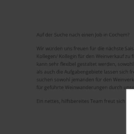
Auf der Suche nach einen Job in Cochem?
Wir würden uns freuen für die nächste Sais
Kollegen/ Kollegin für den Weinverkauf zu fi
kann sehr flexibel gestaltet werden, sowohl
als auch die Aufgabengebiete lassen sich fre
suchen sowohl jemanden für den Weinverka
für geführte Weinwanderungen durch uns
Ein nettes, hilfsbereites Team freut sich 