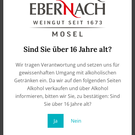
„Seit Beginn des Jahres 2019 steht das Weingut
Kloster Ebernach unter neuer Führung. Die Brüder
Dr. Peter-Josef Zenzen und Heinz-Rudolf Zenzen
haben es sich zum Ziel gesetzt, die lange Tradition
des Ebernacher Weins erfolgreich fortzusetzen. Das
Weingut blickt auf eine fast 350-jährige Geschichte
Sind Sie über 16 Jahre alt?
zurück, im Jahr 1673 übernahm das Kloster die
Anlage und den Weinberg…“
Wir tragen Verantwortung und setzen uns für
gewissenhaften Umgang mit alkoholischen
Getränken ein. Da wir auf den folgenden Seiten
Alkohol verkaufen und über Alkohol
Artikel lesen
informieren, bitten wir Sie, zu bestätigen: Sind
Sie über 16 Jahre alt?
Ja
Nein
Wochenspiegel vom 13. Februar 2019