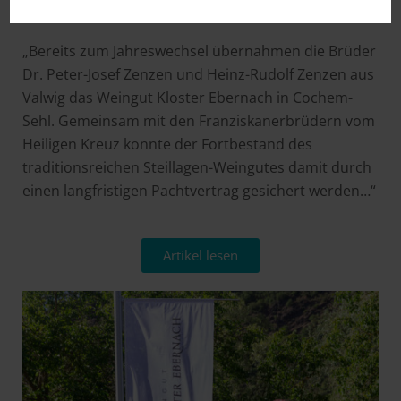
Weingut Kloster Ebernach unter neuer Führung
„Bereits zum Jahreswechsel übernahmen die Brüder
Dr. Peter-Josef Zenzen und Heinz-Rudolf Zenzen aus
Valwig das Weingut Kloster Ebernach in Cochem-
Sehl. Gemeinsam mit den Franziskanerbrüdern vom
Heiligen Kreuz konnte der Fortbestand des
traditionsreichen Steillagen-Weingutes damit durch
einen langfristigen Pachtvertrag gesichert werden…“
Artikel lesen