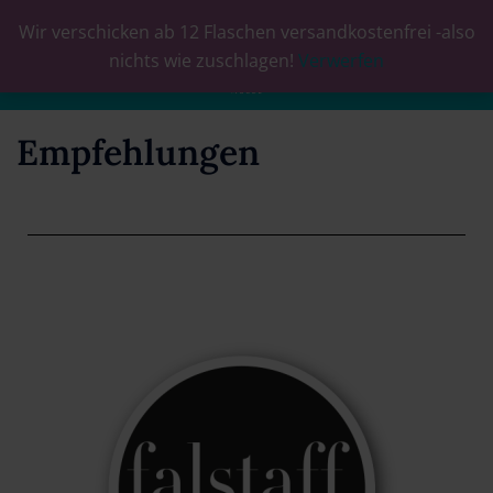
Wir verschicken ab 12 Flaschen versandkostenfrei -also
0
nichts wie zuschlagen!
Verwerfen
Empfehlungen