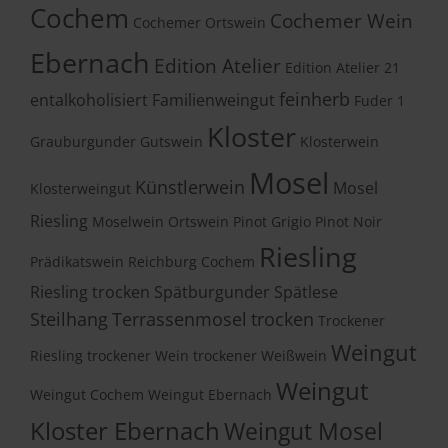
Cochem
Cochemer Wein
Cochemer Ortswein
Ebernach
Edition Atelier
Edition Atelier 21
feinherb
entalkoholisiert
Familienweingut
Fuder 1
Kloster
Grauburgunder
Gutswein
Klosterwein
Mosel
Künstlerwein
Mosel
Klosterweingut
Riesling
Moselwein
Ortswein
Pinot Grigio
Pinot Noir
Riesling
Prädikatswein
Reichburg Cochem
Riesling trocken
Spätburgunder
Spätlese
Steilhang
Terrassenmosel
trocken
Trockener
Weingut
Riesling
trockener Wein
trockener Weißwein
Weingut
Weingut Cochem
Weingut Ebernach
Kloster Ebernach
Weingut Mosel