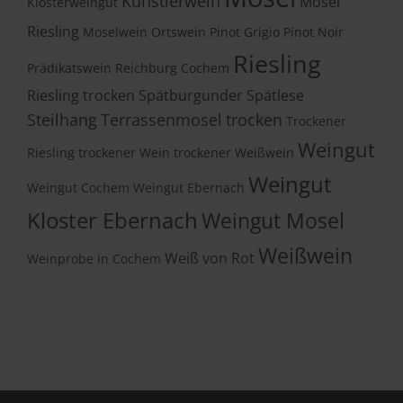
Künstlerwein
Mosel
Klosterweingut
Riesling
Moselwein
Ortswein
Pinot Grigio
Pinot Noir
Riesling
Prädikatswein
Reichburg Cochem
Riesling trocken
Spätburgunder
Spätlese
Steilhang
Terrassenmosel
trocken
Trockener
Weingut
Riesling
trockener Wein
trockener Weißwein
Weingut
Weingut Cochem
Weingut Ebernach
Kloster Ebernach
Weingut Mosel
Weißwein
Weiß von Rot
Weinprobe in Cochem