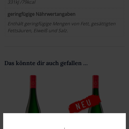
331kJ /79kcal
geringfügige Nährwertangaben
Enthält geringfügige Mengen von Fett, gesättigten
Fettsäuren, Eiweiß und Salz.
Das könnte dir auch gefallen …