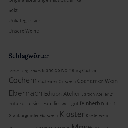
Sekt
Unkategorisiert
Unsere Weine
Schlagwörter
Blanc de Noir
Burg Cochem
Bereich Burg Cochem
Cochem
Cochemer Wein
Cochemer Ortswein
Ebernach
Edition Atelier
Edition Atelier 21
feinherb
entalkoholisiert
Familienweingut
Fuder 1
Kloster
Grauburgunder
Gutswein
Klosterwein
Mosel