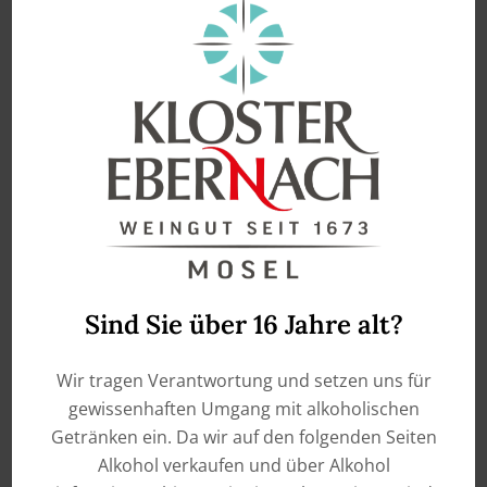
2024 Cochemer Riesling
2025 Grauburgunder –
trocken – Qualitätswein
Qualitätswein Mosel –
Mosel-Cochem
Region Burg Cochem
€
12,50
€
12,50
enthält 0,75
Liter
enthält 0,75
Liter
IN DEN WARENKORB
IN DEN WARENKORB
Sind Sie über 16 Jahre alt?
Ähnliche Produkte
Wir tragen Verantwortung und setzen uns für
gewissenhaften Umgang mit alkoholischen
Getränken ein. Da wir auf den folgenden Seiten
Alkohol verkaufen und über Alkohol