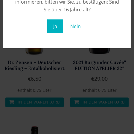
informieren, bitten wir Sie, zu bestätigen: Sind
Sie über 16 Jahre alt?
Ja
Nein
Dr. Zenzen – Deutscher
2021 Burgunder Cuvée“
Riesling – Entalkoholisiert
EDITION ATELIER 22“
€
6,50
€
29,00
enthält 0,75
Liter
enthält 0,75
Liter
IN DEN WARENKORB
IN DEN WARENKORB