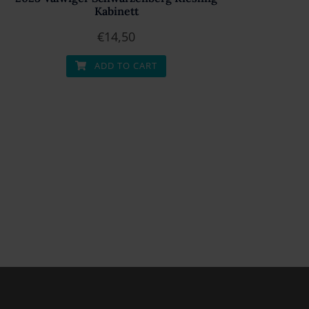
Kabinett
€
14,50
ADD TO CART