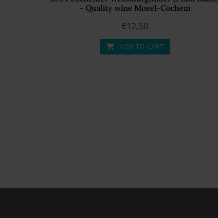
– Quality wine Mosel-Cochem
€
12,50
ADD TO CART