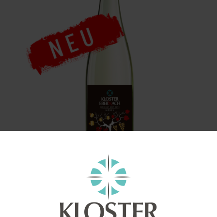
enthält 0,75
Liter
2024 Red-Gold -Red Riesling & Gold Riesling
– Mosel quality wine