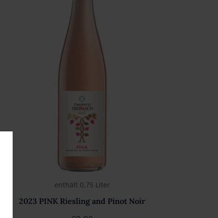
enthält 0,75
Liter
2023 PINK Riesling and Pinot Noir