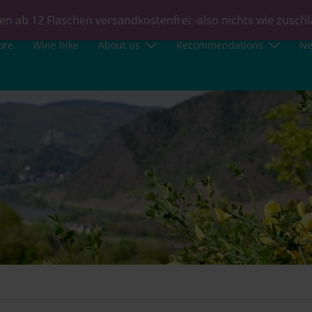
en ab 12 Flaschen versandkostenfrei -also nichts wie zusch
ore
Wine hike
About us
Recommendations
N