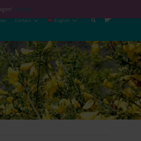
lagen!
Dismiss
0
ews
Contact
English