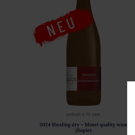
enthält 0,75
Liter
2024 Riesling dry – Mosel quality wine
(Kopie)