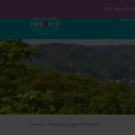
Wir verschick
Wine st
Home
/ Products tagged “Moselle”