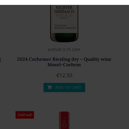
enthält 0,75
Liter
g
2024 Cochemer Riesling dry – Quality wine
Mosel-Cochem
€
12,50
ADD TO CART
Sold out!