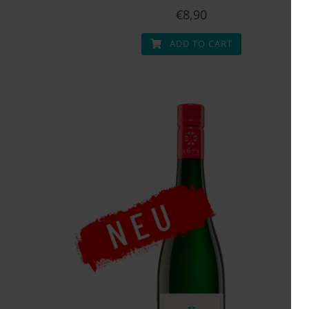
€
8,90
ADD TO CART