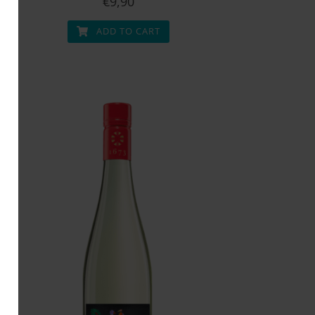
€
9,90
ADD TO CART