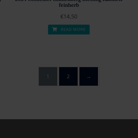
feinherb
€
14,50
READ MORE
1
2
→