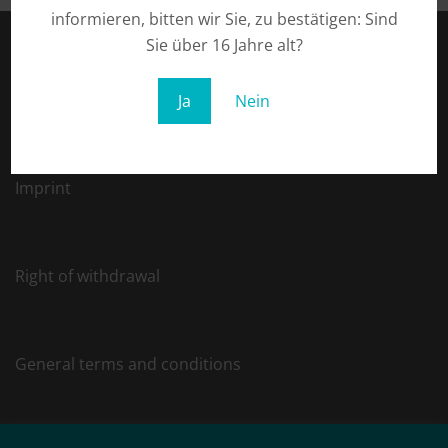
informieren, bitten wir Sie, zu bestätigen: Sind
Sie über 16 Jahre alt?
Privacy
Ja
Nein
Imprint
Right of withdrawal
General terms and conditions