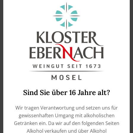
enthält 0,75
Liter
enthält 0,75
Liter
2024 Riesling dry – Mosel
2024 Riesling dry – Mosel
quality wine
quality wine (Kopie)
€
8,90
€
8,90
ADD TO CART
ADD TO CART
Sind Sie über 16 Jahre alt?
Wir tragen Verantwortung und setzen uns für
gewissenhaften Umgang mit alkoholischen
Getränken ein. Da wir auf den folgenden Seiten
Alkohol verkaufen und über Alkohol