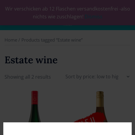
Wir verschicken ab 12 Flaschen versandkostenfrei -also
0
nichts wie zuschlagen!
Dismiss
Home
/ Products tagged “Estate wine”
Estate wine
Showing all 2 results