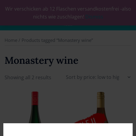
Wir verschicken ab 12 Flaschen versandkostenfrei -also
0
nichts wie zuschlagen!
Dismiss
Home
/ Products tagged “Monastery wine”
Monastery wine
Showing all 2 results