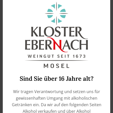
enthält 0,75
Liter
enthält 0,75
Liter
2024 Riesling dry – Mosel
2024 Riesling dry – Mosel
quality wine
quality wine (Kopie)
€
8,90
€
8,90
ADD TO CART
ADD TO CART
Sind Sie über 16 Jahre alt?
Wir tragen Verantwortung und setzen uns für
gewissenhaften Umgang mit alkoholischen
Getränken ein. Da wir auf den folgenden Seiten
Alkohol verkaufen und über Alkohol