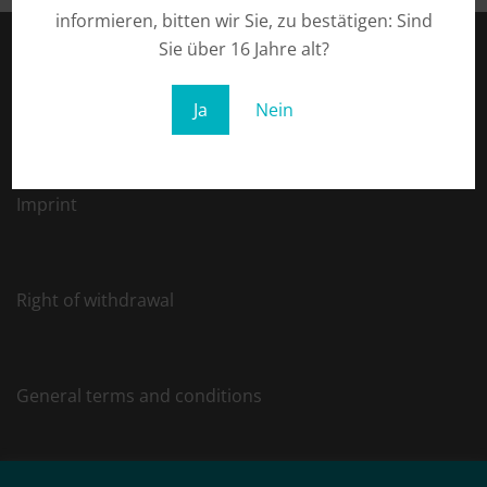
informieren, bitten wir Sie, zu bestätigen: Sind
Sie über 16 Jahre alt?
Privacy
Ja
Nein
Imprint
Right of withdrawal
General terms and conditions