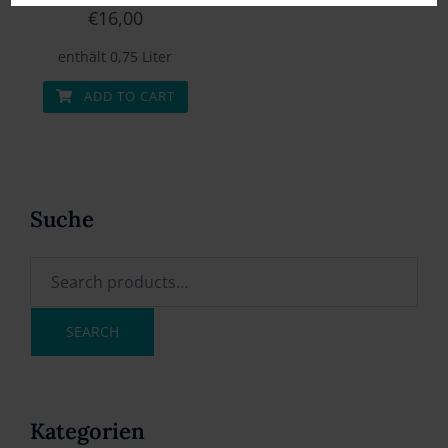
€
16,00
enthält 0,75
Liter
ADD TO CART
Suche
SEARCH
Kategorien