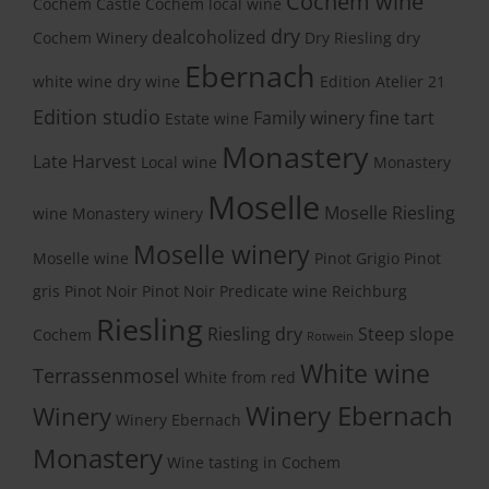
Cochem wine
Cochem Castle
Cochem local wine
dry
dealcoholized
Cochem Winery
Dry Riesling
dry
Ebernach
white wine
dry wine
Edition Atelier 21
Edition studio
Family winery
fine tart
Estate wine
Monastery
Late Harvest
Local wine
Monastery
Moselle
Moselle Riesling
wine
Monastery winery
Moselle winery
Moselle wine
Pinot Grigio
Pinot
gris
Pinot Noir
Pinot Noir
Predicate wine
Reichburg
Riesling
Riesling dry
Steep slope
Cochem
Rotwein
White wine
Terrassenmosel
White from red
Winery Ebernach
Winery
Winery Ebernach
Monastery
Wine tasting in Cochem