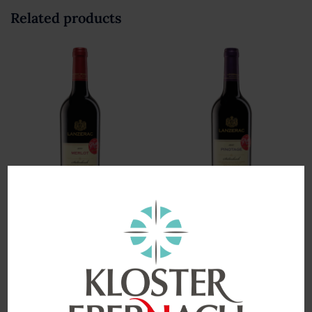
Related products
Lanzerac – Merlot –
Lanzerac – Pinotage –
Stellenbosch, South Africa
Stellenbosch, South Africa
€
16,00
€
16,00
enthält 0,75
Liter
enthält 0,75
Liter