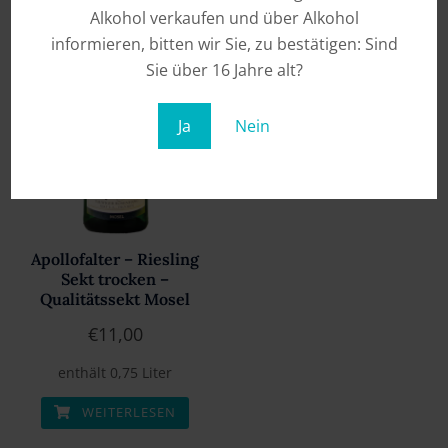
Alkohol verkaufen und über Alkohol
informieren, bitten wir Sie, zu bestätigen: Sind
Sie über 16 Jahre alt?
Ja
Nein
Apollofalter – Riesling
Sekt trocken –
Qualitätssekt Mosel
€
11,00
enthält 0,75
Liter
WEITERLESEN