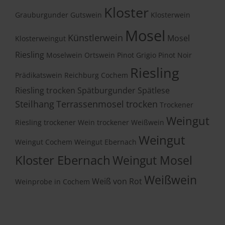
Kloster
Grauburgunder
Gutswein
Klosterwein
Mosel
Künstlerwein
Mosel
Klosterweingut
Riesling
Moselwein
Ortswein
Pinot Grigio
Pinot Noir
Riesling
Prädikatswein
Reichburg Cochem
Riesling trocken
Spätburgunder
Spätlese
Steilhang
Terrassenmosel
trocken
Trockener
Weingut
Riesling
trockener Wein
trockener Weißwein
Weingut
Weingut Cochem
Weingut Ebernach
Kloster Ebernach
Weingut Mosel
Weißwein
Weiß von Rot
Weinprobe in Cochem