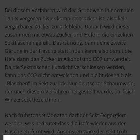
Bei diesem Verfahren wird der Grundwein in normalen
Tanks vergoren bis er komplett trocken ist, also kein
vergärbarer Zucker zurück bleibt. Danach wird dieser
zusammen mit etwas Zucker und Hefe in die einzelnen
Sektflaschen gefüllt. Das ist nötig, damit eine zweite
Gärung in der Flasche stattfinden kann, also damit die
Hefe dann den Zucker in Alkohol und CO2 umwandelt.
Da die Sektflaschen Luftdicht verschlossen werden,
kann das CO2 nicht entweichen und bleibt deshalb als
„Bläschen“ im Sekt zurück. Nur deutscher Schaumwein,
der nach diesem Verfahren hergestellt wurde, darf sich
Winzersekt bezeichnen.
Nach frühstens 9 Monaten darf der Sekt Degorgiert
werden, was bedeutet dass die Hefe wieder aus der
Flasche entfernt wird. Ansonsten wäre der Sekt trüb
und wer will das schon? Nach dem Degorgieren wird in