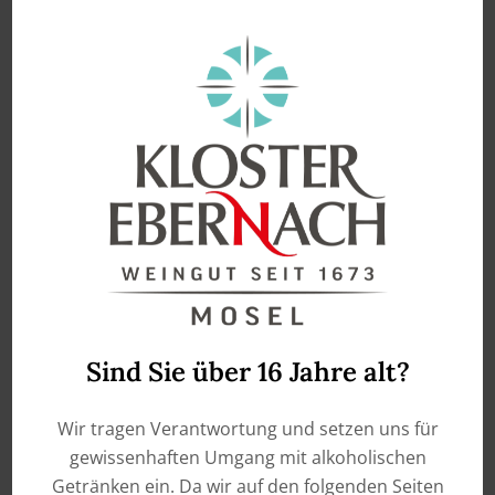
unserem Fall die Dosage hinzugefügt. Das bedeutet,
dass eine kleine Menge Schwefel zur Konservierung
und ein wenig Zucker für den Geschmack
hineingegeben wird. Da unser Riesling Sekt Brut ist,
bedeutet das, dass der Sekt vom Zuckergehalt ähnlich
wie ein trockener Wein ist.
Wenn Sie lieber trockenen Sekt (also vom Zuckergehalt
wie ein halbtrockener Wein) mögen, empfehlen wir
Ihnen unseren
Apollofalter Riesling Sekt trocken
von
der Mosel.
Sind Sie über 16 Jahre alt?
Ähnliche Produkte
Wir tragen Verantwortung und setzen uns für
gewissenhaften Umgang mit alkoholischen
Getränken ein. Da wir auf den folgenden Seiten
Leider ausgetrunken!