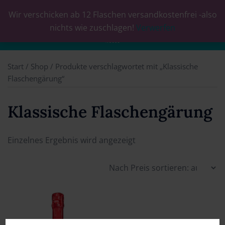
Wir verschicken ab 12 Flaschen versandkostenfrei -also
0
nichts wie zuschlagen!
Verwerfen
Start
/
Shop
/ Produkte verschlagwortet mit „Klassische
Flaschengärung“
Klassische Flaschengärung
Einzelnes Ergebnis wird angezeigt