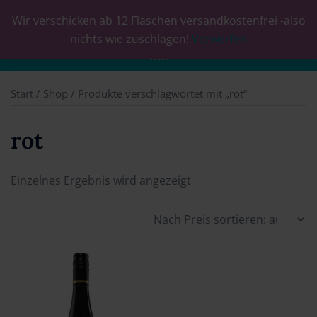
Wir verschicken ab 12 Flaschen versandkostenfrei -also
0
nichts wie zuschlagen!
Verwerfen
Start
/
Shop
/ Produkte verschlagwortet mit „rot“
rot
Einzelnes Ergebnis wird angezeigt