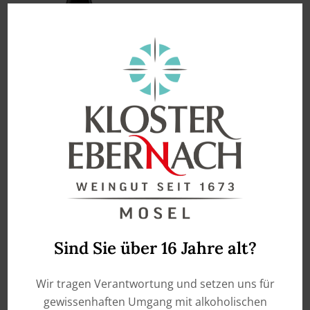
enthält 0,75
Liter
Dr. Zenzen – Deutscher
Dornfelder –
Entalkoholisiert und
kalorienreduziert
€
6,50
Sind Sie über 16 Jahre alt?
IN DEN WARENKORB
Wir tragen Verantwortung und setzen uns für
gewissenhaften Umgang mit alkoholischen