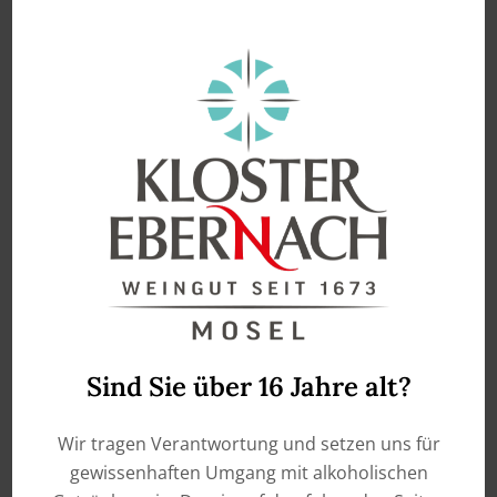
enthält 0,75
Liter
2025 Rot-Gold -Roter
Riesling & Goldriesling –
Qualitätswein Mosel
€
9,90
IN DEN WARENKORB
Sind Sie über 16 Jahre alt?
Wir tragen Verantwortung und setzen uns für
gewissenhaften Umgang mit alkoholischen