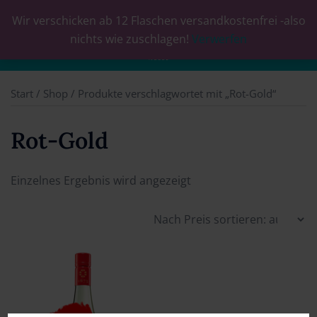
Wir verschicken ab 12 Flaschen versandkostenfrei -also
0
nichts wie zuschlagen!
Verwerfen
Start
/
Shop
/ Produkte verschlagwortet mit „Rot-Gold“
Rot-Gold
Einzelnes Ergebnis wird angezeigt