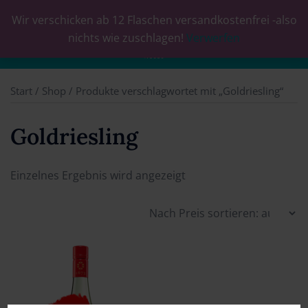
Wir verschicken ab 12 Flaschen versandkostenfrei -also
0
nichts wie zuschlagen!
Verwerfen
Start
/
Shop
/ Produkte verschlagwortet mit „Goldriesling“
Goldriesling
Einzelnes Ergebnis wird angezeigt