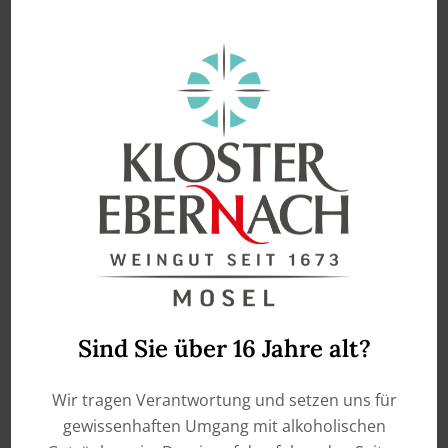
enthält 0,75
Liter
2025 Rot-Gold -Roter
Riesling & Goldriesling –
Qualitätswein Mosel
€
9,90
IN DEN WARENKORB
Sind Sie über 16 Jahre alt?
Wir tragen Verantwortung und setzen uns für
gewissenhaften Umgang mit alkoholischen