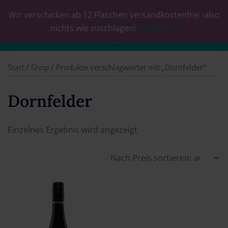
Wir verschicken ab 12 Flaschen versandkostenfrei -also
0
nichts wie zuschlagen!
Verwerfen
Start
/
Shop
/ Produkte verschlagwortet mit „Dornfelder“
Dornfelder
Einzelnes Ergebnis wird angezeigt