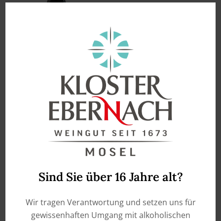
enthält 0,75
Liter
Dr. Zenzen – Deutscher
Dornfelder –
Entalkoholisiert und
kalorienreduziert
€
6,50
Sind Sie über 16 Jahre alt?
IN DEN WARENKORB
Wir tragen Verantwortung und setzen uns für
gewissenhaften Umgang mit alkoholischen