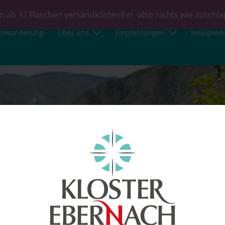
n ab 12 Flaschen versandkostenfrei -also nichts wie zuschl
inwanderung
Über uns
Empfehlungen
Neuigkeit