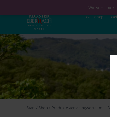
Wir verschicke
Weinshop
We
Start
/
Shop
/ Produkte verschlagwortet mit „BBQ“