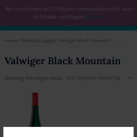
Wir verschicken ab 12 Flaschen versandkostenfrei -also
0
nichts wie zuschlagen!
Dismiss
Home
/ Products tagged “Valwiger Black Mountain”
Valwiger Black Mountain
Showing the single result