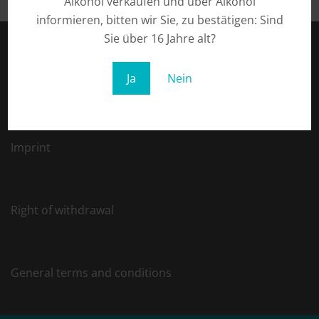
Alkohol verkaufen und über Alkohol
informieren, bitten wir Sie, zu bestätigen: Sind
Sie über 16 Jahre alt?
Ja
Nein
Privacy
Imprint
Right of withdrawal
General terms and conditions