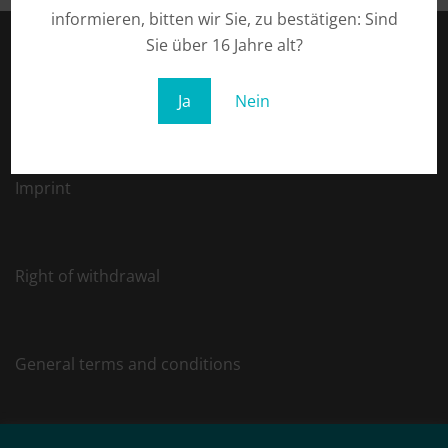
informieren, bitten wir Sie, zu bestätigen: Sind
Sie über 16 Jahre alt?
Privacy
Ja
Nein
Imprint
Right of withdrawal
General terms and conditions