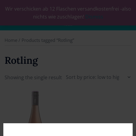
Wir verschicken ab 12 Flaschen versandkostenfrei -also
0
nichts wie zuschlagen!
Dismiss
Home
/ Products tagged “Rotling”
Rotling
Showing the single result