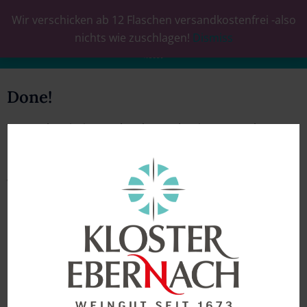
Wir verschicken ab 12 Flaschen versandkostenfrei -also
0
nichts wie zuschlagen!
Dismiss
Done!
Your subscription to the Ebernach Winery newsletter
has been confirmed! In the future you will not miss any
news, offers and promotions – but a visit to our online
wine store is worthwhile even now!
Click here to go to the wine store!