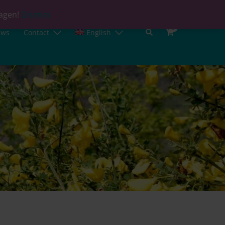
lagen!
Dismiss
0
ews
Contact
English