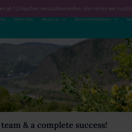
en ab 12 Flaschen versandkostenfrei -also nichts wie zusch
ore
Wine hike
About us
Recommendations
N
 team & a complete success!